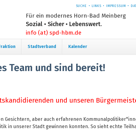
NAVIGATION
SUCHE
LINKS
IMPRESSUM
DA
ÜBERSPRINGEN
Für ein modernes Horn-Bad Meinberg
Sozial • Sicher • Lebenswert.
info (at) spd-hbm.de
Navigation
Fraktion
Stadtverband
Kalender
überspringen
es Team und sind bereit!
tskandidierenden und unseren Bürgermeiste
euen Gesichtern, aber auch erfahrenen Kommunalpolitiker*inn
litik in unserer Stadt gewinnen konnten. So sieht echte Teilh