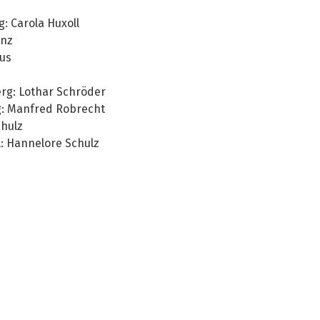
: Carola Huxoll
anz
aus
erg: Lothar Schröder
g: Manfred Robrecht
chulz
l: Hannelore Schulz