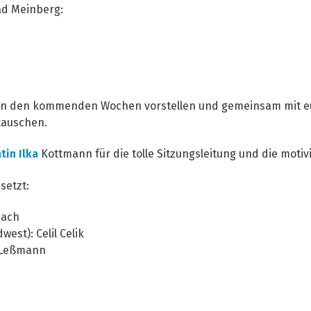
ad Meinberg:
in den kommenden Wochen vorstellen und gemeinsam mit eu
tauschen.
tin Ilka
Kottmann für die tolle Sitzungsleitung und die mot
setzt:
pach
st): Celil Celik
f Leßmann