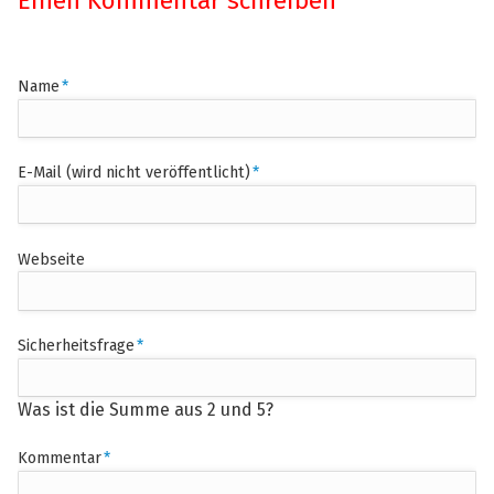
Einen Kommentar schreiben
Pflichtfeld
Name
*
Pflichtfeld
E-Mail (wird nicht veröffentlicht)
*
Webseite
Pflichtfeld
Sicherheitsfrage
*
Was ist die Summe aus 2 und 5?
Pflichtfeld
Kommentar
*