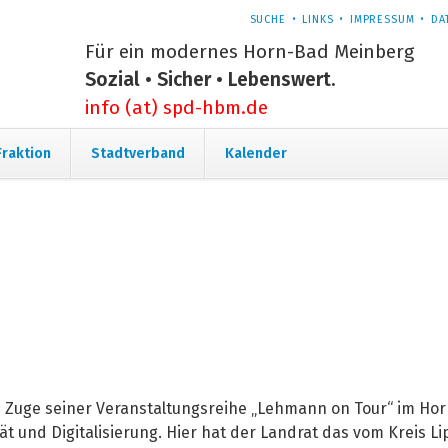
NAVIGATION
SUCHE
LINKS
IMPRESSUM
DA
ÜBERSPRINGEN
Für ein modernes Horn-Bad Meinberg
Sozial • Sicher • Lebenswert.
info (at) spd-hbm.de
Navigation
Fraktion
Stadtverband
Kalender
überspringen
9
m Zuge seiner Veranstaltungsreihe „Lehmann on Tour“ im Ho
t und Digitalisierung. Hier hat der Landrat das vom Kreis L