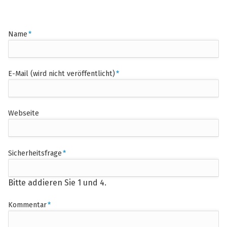
Pflichtfeld
Name
*
Pflichtfeld
E-Mail (wird nicht veröffentlicht)
*
Webseite
Pflichtfeld
Sicherheitsfrage
*
Bitte addieren Sie 1 und 4.
Pflichtfeld
Kommentar
*