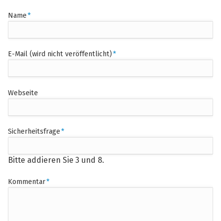
Pflichtfeld
Name
*
Pflichtfeld
E-Mail (wird nicht veröffentlicht)
*
Webseite
Pflichtfeld
Sicherheitsfrage
*
Bitte addieren Sie 3 und 8.
Pflichtfeld
Kommentar
*