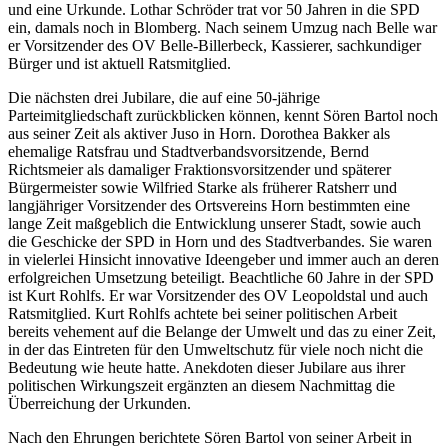
und eine Urkunde. Lothar Schröder trat vor 50 Jahren in die SPD
ein, damals noch in Blomberg. Nach seinem Umzug nach Belle war
er Vorsitzender des OV Belle-Billerbeck, Kassierer, sachkundiger
Bürger und ist aktuell Ratsmitglied.
Die nächsten drei Jubilare, die auf eine 50-jährige
Parteimitgliedschaft zurückblicken können, kennt Sören Bartol noch
aus seiner Zeit als aktiver Juso in Horn. Dorothea Bakker als
ehemalige Ratsfrau und Stadtverbandsvorsitzende, Bernd
Richtsmeier als damaliger Fraktionsvorsitzender und späterer
Bürgermeister sowie Wilfried Starke als früherer Ratsherr und
langjähriger Vorsitzender des Ortsvereins Horn bestimmten eine
lange Zeit maßgeblich die Entwicklung unserer Stadt, sowie auch
die Geschicke der SPD in Horn und des Stadtverbandes. Sie waren
in vielerlei Hinsicht innovative Ideengeber und immer auch an deren
erfolgreichen Umsetzung beteiligt. Beachtliche 60 Jahre in der SPD
ist Kurt Rohlfs. Er war Vorsitzender des OV Leopoldstal und auch
Ratsmitglied. Kurt Rohlfs achtete bei seiner politischen Arbeit
bereits vehement auf die Belange der Umwelt und das zu einer Zeit,
in der das Eintreten für den Umweltschutz für viele noch nicht die
Bedeutung wie heute hatte. Anekdoten dieser Jubilare aus ihrer
politischen Wirkungszeit ergänzten an diesem Nachmittag die
Überreichung der Urkunden.
Nach den Ehrungen berichtete Sören Bartol von seiner Arbeit in