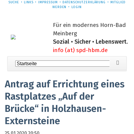
NAVIGATION
SUCHE
LINKS
IMPRESSUM
DATENSCHUTZERKLÄRUNG
MITGLIED
ÜBERSPRINGEN
WERDEN
LOGIN
Für ein modernes Horn-Bad
Meinberg
Sozial • Sicher • Lebenswert.
info (at) spd-hbm.de
Navigation
überspringen
Antrag auf Errichtung eines
Rastplatzes „Auf der
Brücke“ in Holzhausen-
Externsteine
25.01.2020 20:50