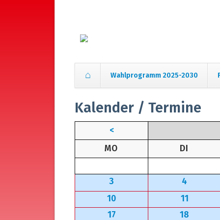
Wahlprogramm 2025-2030
Navigation
Kalender / Termine
überspringen
<
NTAG
ENSTA
MO
DI
3
4
10
11
17
18