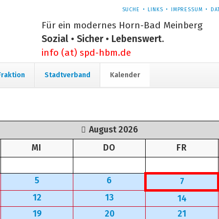
NAVIGATION
SUCHE
LINKS
IMPRESSUM
DA
ÜBERSPRINGEN
Für ein modernes Horn-Bad Meinberg
Sozial • Sicher • Lebenswert.
info (at) spd-hbm.de
Navigation
Fraktion
Stadtverband
Kalender
überspringen
August 2026
G
TTWOCH
NNERSTAG
EITAG
MI
DO
FR
5
6
7
12
13
14
19
20
21