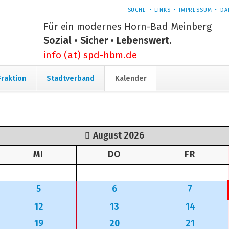
NAVIGATION
SUCHE
LINKS
IMPRESSUM
DA
ÜBERSPRINGEN
Für ein modernes Horn-Bad Meinberg
Sozial • Sicher • Lebenswert.
info (at) spd-hbm.de
Navigation
Fraktion
Stadtverband
Kalender
überspringen
August 2026
G
TTWOCH
NNERSTAG
EITAG
MI
DO
FR
5
6
7
12
13
14
19
20
21