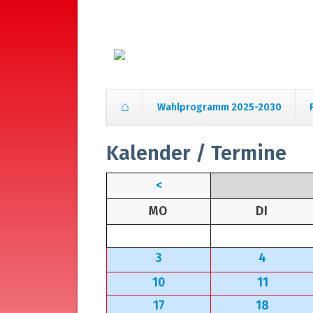
Wahlprogramm 2025-2030
Navigation
Kalender / Termine
überspringen
<
NTAG
ENSTA
MO
DI
3
4
10
11
17
18