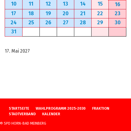
10
11
12
13
14
15
16
17
18
19
20
21
22
23
24
25
26
27
28
29
30
31
17. Mai 2027
NAVIGATION
STARTSEITE
WAHLPROGRAMM 2025-2030
FRAKTION
ÜBERSPRINGEN
STADTVERBAND
KALENDER
© SPD HORN-BAD MEINBERG