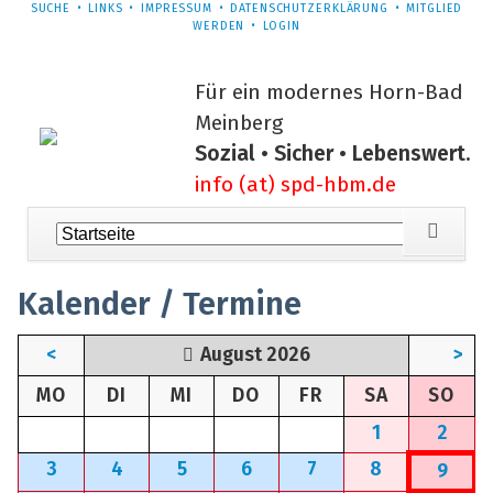
NAVIGATION
SUCHE
LINKS
IMPRESSUM
DATENSCHUTZERKLÄRUNG
MITGLIED
ÜBERSPRINGEN
WERDEN
LOGIN
Für ein modernes Horn-Bad
Meinberg
Sozial • Sicher • Lebenswert.
info (at) spd-hbm.de
Navigation
überspringen
Kalender / Termine
<
August 2026
>
NTAG
ENSTAG
TTWOCH
NNERSTAG
EITAG
MSTAG
NN
MO
DI
MI
DO
FR
SA
SO
1
2
3
4
5
6
7
8
9