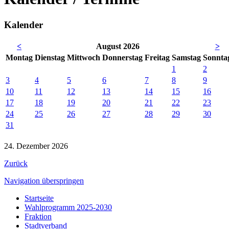
Kalender
<
August 2026
>
Mo
ntag
Di
enstag
Mi
ttwoch
Do
nnerstag
Fr
eitag
Sa
mstag
So
nnta
1
2
3
4
5
6
7
8
9
10
11
12
13
14
15
16
17
18
19
20
21
22
23
24
25
26
27
28
29
30
31
24. Dezember 2026
Zurück
Navigation überspringen
Startseite
Wahlprogramm 2025-2030
Fraktion
Stadtverband