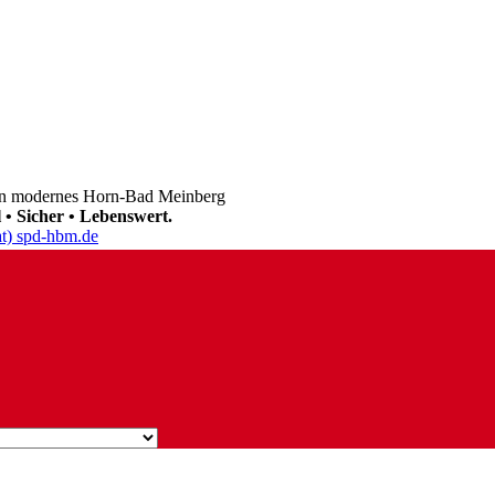
in modernes Horn-Bad Meinberg
l • Sicher • Lebenswert.
at) spd-hbm.de